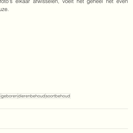
foto's elkaar afwisselen, voelt het geheel net even 
uze. 
p
geboren
dierenbehoud
soortbehoud