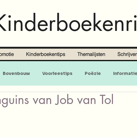
Kinderboekenri
omotie
Kinderboekentips
Themalijsten
Schrijve
Bovenbouw
Voorleestips
Poëzie
Informati
guins van Job van Tol
Doe-en zoekboeken
Baby's en peuters