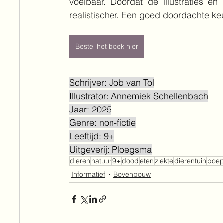
voelbaar. Doordat de illustraties en 
realistischer. Een goed doordachte ke
Bestel het boek hier
Schrijver: Job van Tol
Illustrator: Annemiek Schellenbach
Jaar: 2025
Genre: non-fictie
Leeftijd: 9+
Uitgeverij: Ploegsma
dieren
natuur
9+
dood
eten
ziekte
dierentuin
poe
Informatief
Bovenbouw