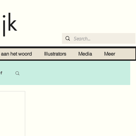
jk
r aan het woord
Illustrators
Media
Meer
ef