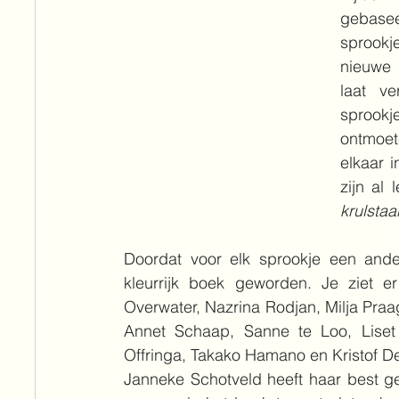
gebase
sprookj
nieuwe 
laat ve
sprookj
ontmoet
elkaar i
zijn al 
krulstaa
Doordat voor elk sprookje een ander
kleurrijk boek geworden. Je ziet er
Overwater, Nazrina Rodjan, Milja Praa
Annet Schaap, Sanne te Loo, Liset 
Offringa, Takako Hamano en Kristof D
Janneke Schotveld heeft haar best ge