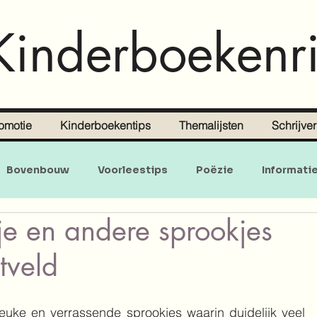
Kinderboekenri
omotie
Kinderboekentips
Themalijsten
Schrijve
Bovenbouw
Voorleestips
Poëzie
Informati
je en andere sprookjes
Doe-en zoekboeken
Baby's en peuters
tveld
 leuke en verrassende sprookjes waarin duidelijk veel 