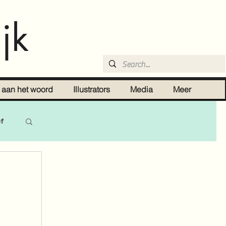
jk
r aan het woord
Illustrators
Media
Meer
ef