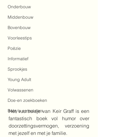
Onderbouw
Middenbouw
Bovenbouw
Voorleestips
Poëzie
Informatief
Sprookjes
Young Adult
Volwassenen
Doe-en zoekboeken
Het vuurhuisje van Keir Graff is een 
Baby's en peuters
fantastisch boek vol humor over 
doorzettingsvermogen, verzoening 
met jezelf en met je familie.