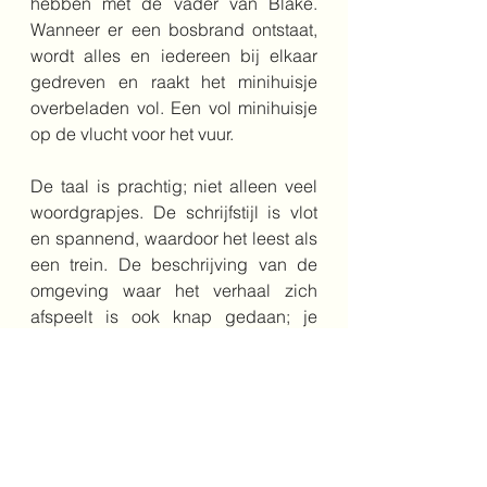
hebben met de vader van Blake. 
Wanneer er een bosbrand ontstaat, 
wordt alles en iedereen bij elkaar 
gedreven en raakt het minihuisje 
overbeladen vol. Een vol minihuisje 
op de vlucht voor het vuur.
De taal is prachtig; niet alleen veel 
woordgrapjes. De schrijfstijl is vlot 
en spannend, waardoor het leest als 
een trein. De beschrijving van de 
omgeving waar het verhaal zich 
afspeelt is ook knap gedaan; je 
waant je haast in de bossen als 
medepersonage.
10+
familie
avonturen
doorzettingsvermogen
zelfredzaamheid
technologie
Bovenbouw