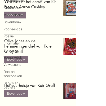
Alle recensies
Wat was er het eerst? van Kit
Frost en Aaron Cushley
Onderbouw
Middenbouw
Informatief
Bovenbouw
Voorleestips
Poëzie
Olive Jones en de
Informatief
herinneringendief van Kate
Sprookjes
Gilby Smith
Young Adult
Bovenbouw
Volwassenen
Doe-en
zoekboeken
Baby's en
Het vuurhuisje van Keir Graff
peuters
Bovenbouw