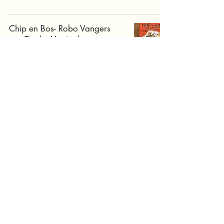
Chip en Bos- Robo Vangers
van Tineke Honingh
Middenbouw
vriendschap
10+
4+
dieren
8+
avontuur
natuur
9+
familie
geschiedenis
5+
7+
6+
diversiteit
thuis
zoektocht
liefde
verhalen
3+
fantasie
mysterie
magie
informatief
anderszijn
klimaat
wereld
verlies
school
avonturen
emoties
culturen
mens
doorzettingsvermogen
samenwerken
kerst
rouw
wetenschap
oorlog
voorlezen
poezie
filosofie
ouders
zee
taal
huis
jezelfzijn
beginnendelezer
dood
sprookjes