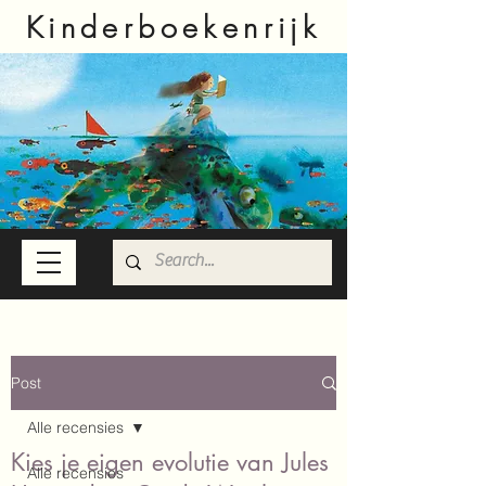
Kinderboekenrijk
Post
Alle recensies
Kies je eigen evolutie van Jules
Alle recensies