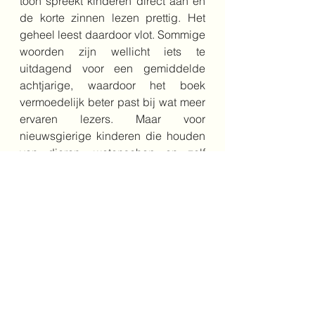
toon spreekt kinderen direct aan en 
de korte zinnen lezen prettig. Het 
geheel leest daardoor vlot. Sommige 
woorden zijn wellicht iets te 
uitdagend voor een gemiddelde 
achtjarige, waardoor het boek 
vermoedelijk beter past bij wat meer 
ervaren lezers. Maar voor 
nieuwsgierige kinderen die houden 
van dieren, wetenschap en zelf 
ontdekken, is dit een bijzonder 
aantrekkelijk en leerzaam boek.
Bestel het boek hier
Schrijver: Jules Howard