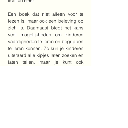
licht en sfeer. 
Een boek dat niet alleen voor te 
lezen is, maar ook een beleving op 
zich is. Daarnaast biedt het kans 
veel mogelijkheden om kinderen 
vaardigheden te leren en begrippen 
te leren kennen. Zo kun je kinderen 
uiteraard alle kipjes laten zoeken en 
laten tellen, maar je kunt ook 
verschillen tussen vader en kind 
laten zoeken, want die zijn in woord 
en beeld op diverse niveaus 
zichtbaar.
Bestel het boek hier