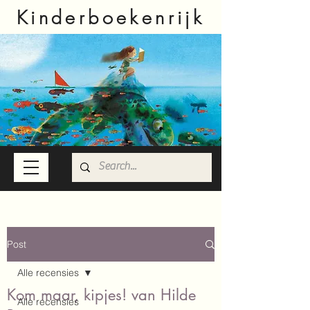
Kinderboekenrijk
Post
Alle recensies
Kom maar, kipjes! van Hilde
Alle recensies