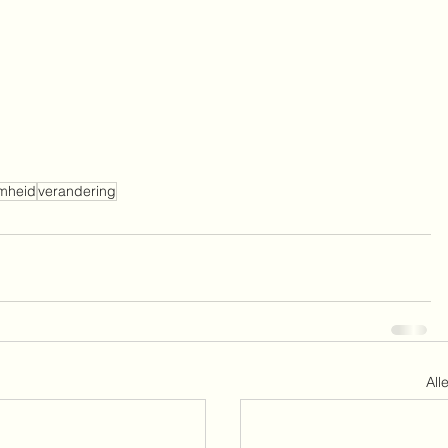
mheid
verandering
All