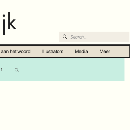
jk
r aan het woord
Illustrators
Media
Meer
ef