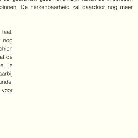
binnen. De herkenbaarheid zal daardoor nog meer 
aal, 
 nog 
hien 
at de 
e, je 
rbij 
ndel 
voor 