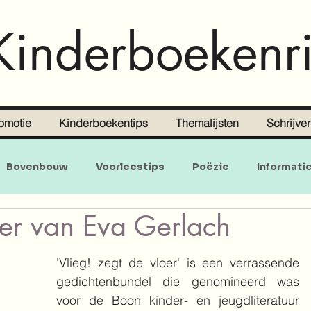
Kinderboekenri
omotie
Kinderboekentips
Themalijsten
Schrijve
Bovenbouw
Voorleestips
Poëzie
Informati
oer van Eva Gerlach
Doe-en zoekboeken
Baby's en peuters
'Vlieg! zegt de vloer' is een verrassende 
gedichtenbundel die genomineerd was 
voor de Boon kinder- en jeugdliteratuur 