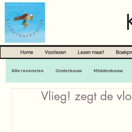
Home
Voorlezen
Lezen maar!
Boekpr
Alle recensies
Onderbouw
Middenbouw
Vlieg! zegt de vl
Sprookjes
Young Adult
Volwassenen