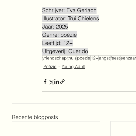
Schrijver: Eva Gerlach
Illustrator: Trui Chielens
Jaar: 2025
Genre: poëzie
Leeftijd: 12+
Uitgeverij: Querido
vriendschap
thuis
poezie
12+
angst
feest
eenzaa
Poëzie
Young Adult
Recente blogposts