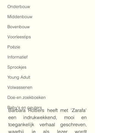
Onderbouw
Middenbouw
Bovenbouw
Voorleestips
Poëzie
Informatief
Sprookjes
Young Adult
Volwassenen
Doe-en zoekboeken
Baby's en peuters
Barbara Rottiers heeft met 'Zarafa' 
een indrukwekkend, mooi en 
toegankelijk verhaal geschreven, 
waarbij je als lezer wordt 