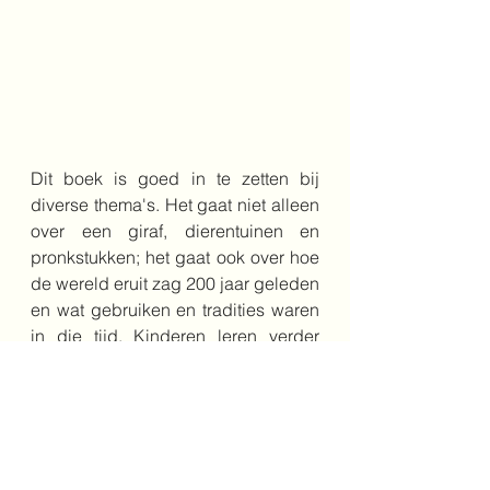
Dit boek is goed in te zetten bij 
diverse thema's. Het gaat niet alleen 
over een giraf, dierentuinen en 
pronkstukken; het gaat ook over hoe 
de wereld eruit zag 200 jaar geleden 
en wat gebruiken en tradities waren 
in die tijd. Kinderen leren verder 
door dit boek dat exotische dieren 
vroeger werden gebruikt als 
machtsvertoon, maar ze leren ook 
meer over de verbinding tussen 
mens en dier.