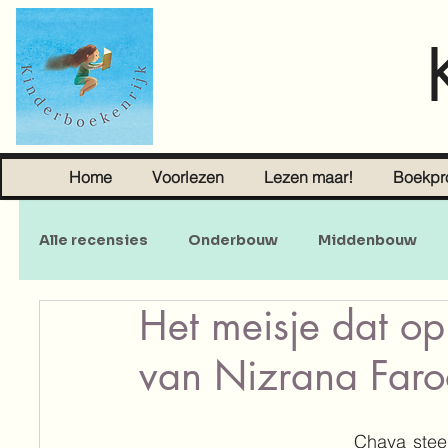
Home
Voorlezen
Lezen maar!
Boekpr
Alle recensies
Onderbouw
Middenbouw
Het meisje dat op
Sprookjes
Young Adult
Volwassenen
van Nizrana Faro
Chaya steel