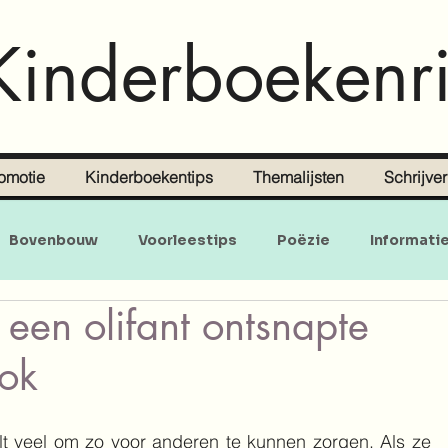
Kinderboekenri
omotie
Kinderboekentips
Themalijsten
Schrijve
Bovenbouw
Voorleestips
Poëzie
Informati
 een olifant ontsnapte
Doe-en zoekboeken
Baby's en peuters
ok
t veel om zo voor anderen te kunnen zorgen. Als ze 