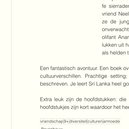
fe sierrad
vriend Neel
ze de jung
onverwacht
olifant An
lukken uit 
als helden 
Een fantastisch avontuur. Een boek ove
cultuurverschillen. Prachtige settin
beschreven. Je leert Sri Lanka heel g
Extra leuk zijn de hoofdstukken: die 
hoofdstukjes zijn kort waardoor het hee
vriendschap
9+
diversiteit
culturen
armoede