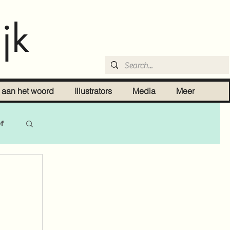
jk
r aan het woord
Illustrators
Media
Meer
ef