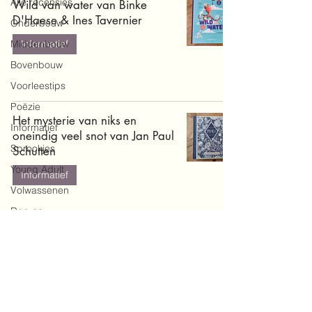
Alle recensies
Wild van water van Binke
D'Haese & Ines Tavernier
Onderbouw
Middenbouw
Informatief
Bovenbouw
Voorleestips
Poëzie
Het mysterie van niks en
Informatief
oneindig veel snot van Jan Paul
Sprookjes
Schutten
Young Adult
Informatief
Volwassenen
Doe-en
zoekboeken
Baby's en
peuters