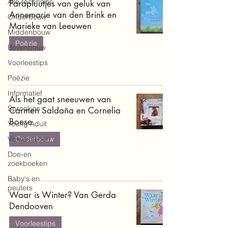
Alle recensies
Parapluutjes van geluk van
Annemarie van den Brink en
Onderbouw
Marieke van Leeuwen
Middenbouw
Poëzie
Bovenbouw
Voorleestips
Poëzie
Informatief
Als het gaat sneeuwen van
Sprookjes
Carmen Saldaña en Cornelia
Boese
Young Adult
Volwassenen
Onderbouw
Doe-en
zoekboeken
Baby's en
peuters
Waar is Winter? Van Gerda
Dendooven
Voorleestips