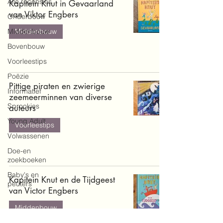
Alle recensies
Kapitein Knut in Gevaarland
van Viktor Engbers
Onderbouw
Middenbouw
Middenbouw
Bovenbouw
Voorleestips
Poëzie
Pittige piraten en zwierige
Informatief
zeemeerminnen van diverse
Sprookjes
auteurs
Young Adult
Voorleestips
Volwassenen
Doe-en
zoekboeken
Baby's en
Kapitein Knut en de Tijdgeest
peuters
van Victor Engbers
Middenbouw