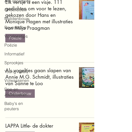
Alle recensies
Elk versje is een visje. 111
gedichten om voor te lezen,
Onderbouw
gekozen door Hans en
Middenbouw
Monique Hagen met illustraties
Bovenbouw
van Milja Praagman
Voorleestips
Poëzie
Poëzie
Informatief
Sprookjes
Als vogeltjes gaan slapen van
Young Adult
Annie M.G. Schmidt, illustraties
Volwassenen
van Sanne te Loo
Doe-en
Onderbouw
zoekboeken
Baby's en
peuters
LAPPA Little- de dokter