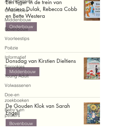
Alle recensies
Een tijger in de trein van
Mariesa Dulak, Rebecca Cobb
Onderbouw
en Bette Westera
Middenbouw
Onderbouw
Bovenbouw
Voorleestips
Poëzie
Informatief
Donsdag van Kirstien Dieltiens
Sprookjes
Middenbouw
Young Adult
Volwassenen
Doe-en
zoekboeken
De Gouden Klok van Sarah
Baby's en
Engell
peuters
Bovenbouw