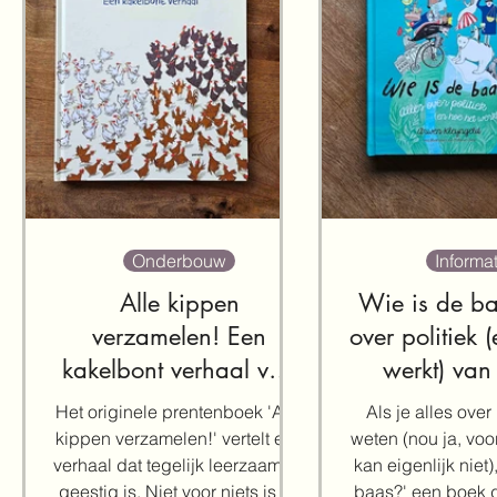
Onderbouw
Informat
Alle kippen
Wie is de ba
verzamelen! Een
over politiek 
kakelbont verhaal van
werkt) va
Laurent Cardon
Kleyng
Het originele prentenboek 'Alle
Als je alles over 
kippen verzamelen!' vertelt een
weten (nou ja, voor
verhaal dat tegelijk leerzaam en
kan eigenlijk niet),
geestig is. Niet voor niets is dit
baas?' een boek d