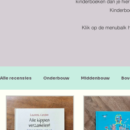
kinderboeken dan je hier
Kinderboe
Klik op de menubalk h
Alle recensies
Onderbouw
Middenbouw
Bov
Doe-en zoekboeken
Baby's en peuters