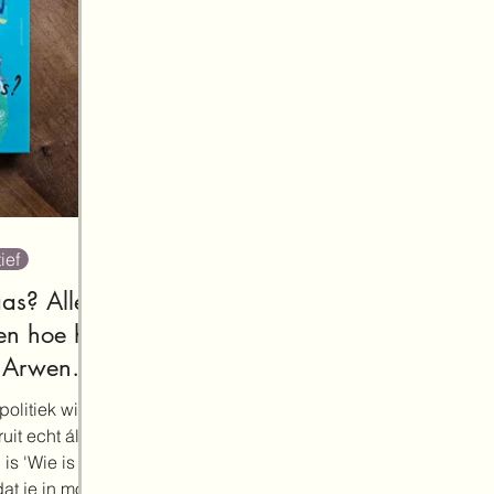
ief
as? Alles
(en hoe het
n Arwen
eld
politiek wilt
uit echt álles
 is 'Wie is de
at je in moet