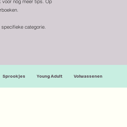
ek voor nóg meer tips. Op
erboeken.
specifieke categorie.
Sprookjes
Young Adult
Volwassenen