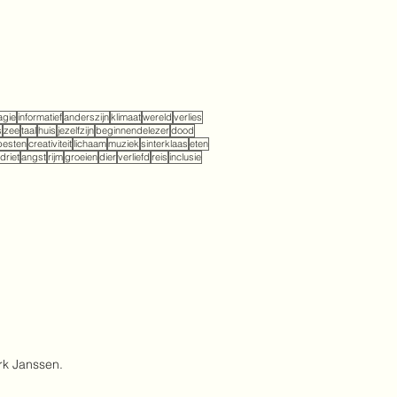
gie
informatief
anderszijn
klimaat
wereld
verlies
s
zee
taal
huis
jezelfzijn
beginnendelezer
dood
pesten
creativiteit
lichaam
muziek
sinterklaas
eten
driet
angst
rijm
groeien
dier
verliefd
reis
inclusie
rk Janssen.