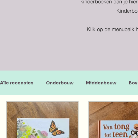
kinderboeken dan je hier
Kinderboe
Klik op de menubalk h
Alle recensies
Onderbouw
Middenbouw
Bov
Doe-en zoekboeken
Baby's en peuters