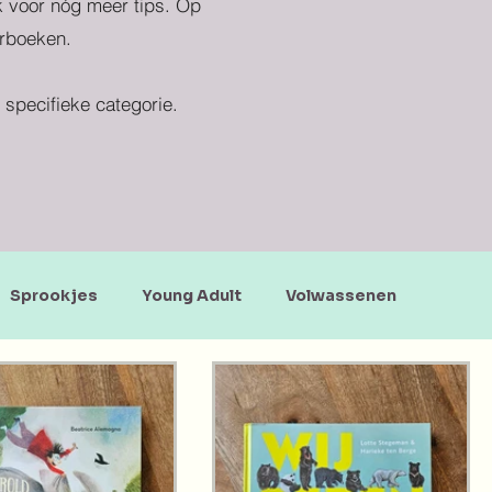
ek voor nóg meer tips. Op
erboeken.
specifieke categorie.
Sprookjes
Young Adult
Volwassenen