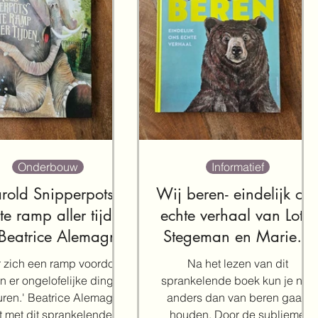
Onderbouw
Informatief
rold Snipperpots
Wij beren- eindelijk on
te ramp aller tijden
echte verhaal van Lotte
Beatrice Alemagna
Stegeman en Marieke
ten Berge
r zich een ramp voordoet,
Na het lezen van dit
n er ongelofelijke dingen
sprankelende boek kun je niet
ren.' Beatrice Alemagna
anders dan van beren gaan
t met dit sprankelende
houden. Door de sublieme