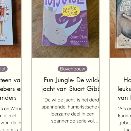
ief
Bovenbouw
 teen van
Fun Jungle- De wilde
Ha
oebers en
jacht van Stuart Gibbs
leuks
nders
van 
'De wilde jacht' is het derde
spannende, humoristische en
rs en Wendy
'Als e
leerzame deel in een
n al met
kunne
spannende serie vol
zien dat hun
gebeu
dierenavontuur en mysterie.
liem is. In
laa