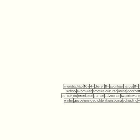
vriendschap
10+
4+
dieren
8+
avontuur
natuur
9+
school
avonturen
emoties
culturen
mens
doorzet
sprookjes
lerenlezen
samen
seizoenen
tweedewerel
winter
gevoelens
gedichten
kunst
oma
scheiding
v