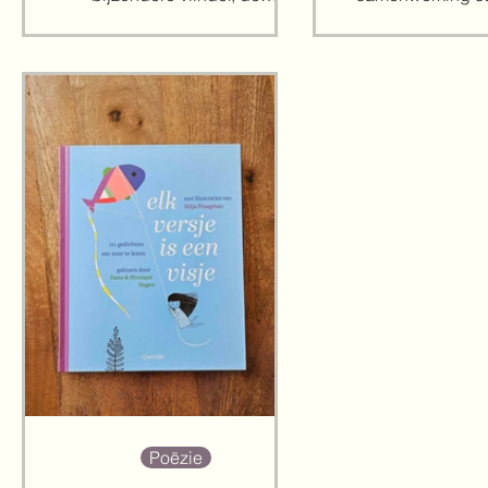
monarchvlinder, op een...
hun nieuwe boek 'V
Poëzie