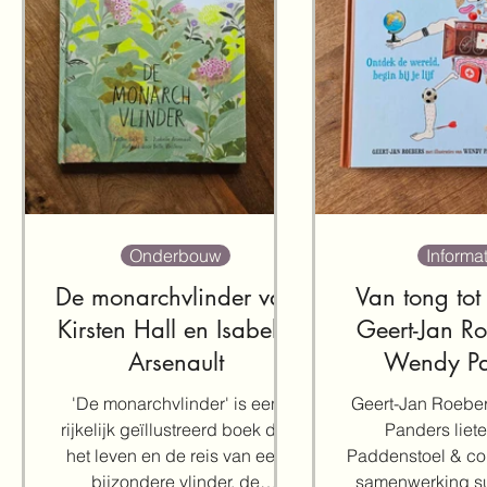
Onderbouw
Informat
De monarchvlinder van
Van tong tot
Kirsten Hall en Isabelle
Geert-Jan R
Arsenault
Wendy Pa
'De monarchvlinder' is een
Geert-Jan Roebe
rijkelijk geïllustreerd boek dat
Panders liete
het leven en de reis van een
Paddenstoel & co 
bijzondere vlinder, de
samenwerking sub