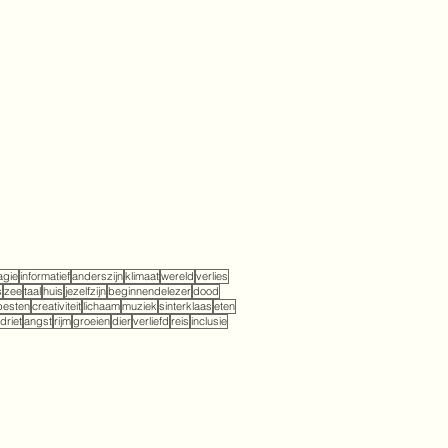
gie
informatief
anderszijn
klimaat
wereld
verlies
s
zee
taal
huis
jezelfzijn
beginnendelezer
dood
pesten
creativiteit
lichaam
muziek
sinterklaas
eten
driet
angst
rijm
groeien
dier
verliefd
reis
inclusie