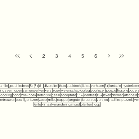
2
3
4
5
6
familie
geschiedenis
5+
7+
6+
diversiteit
thuis
zoektocht
liefde
verhalen
3+
fantasie
mysterie
ma
tingsvermogen
samenwerken
kerst
rouw
wetenschap
oorlog
voorlezen
poezie
filosofie
ouder
doorlog
hond
zoekboek
detective
gezin
acceptatie
11+
identiteit
12+
leven
dromen
afscheid
ertrouwen
opa
tijgerlezen
vader
milieu
dapper
angsten
broerzus
versjes
tradities
puzzels
ver
lente
klimaatverandering
moed
planten
hoop