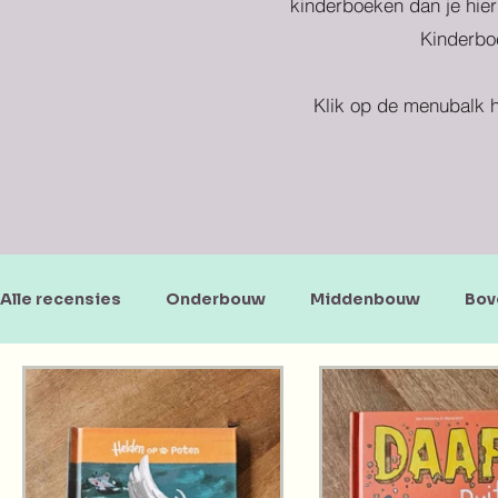
kinderboeken dan je hier
Kinderboe
Klik op de menubalk h
Alle recensies
Onderbouw
Middenbouw
Bov
Doe-en zoekboeken
Baby's en peuters