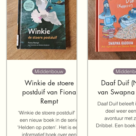
Middenbouw
Middenb
Winkie de stoere
Daaf Duif (
postduif van Fiona
van Swapna
Rempt
Daaf Duif beleeft 
deel weer een 
'Winkie de stoere postduif' is
avontuur met z
een nieuw boek in de serie
Dribbel. Een boek
'Helden op poten'. Het is een
en bizarre gebeu
informatief boek over een