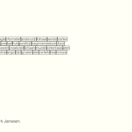
gie
informatief
anderszijn
klimaat
wereld
verlies
s
zee
taal
huis
jezelfzijn
beginnendelezer
dood
pesten
creativiteit
lichaam
muziek
sinterklaas
eten
driet
angst
rijm
groeien
dier
verliefd
reis
inclusie
rk Janssen.