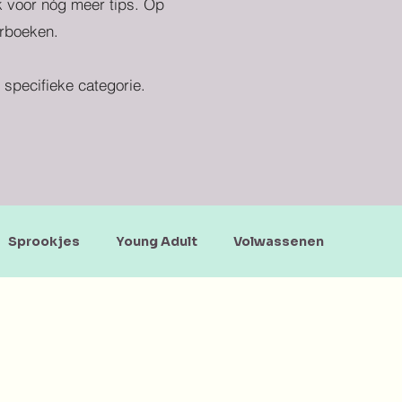
ek voor nóg meer tips. Op
erboeken.
specifieke categorie.
Sprookjes
Young Adult
Volwassenen