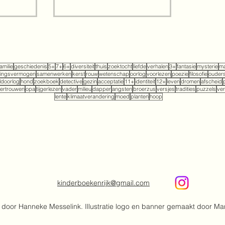
familie
geschiedenis
5+
7+
6+
diversiteit
thuis
zoektocht
liefde
verhalen
3+
fantasie
mysterie
ma
tingsvermogen
samenwerken
kerst
rouw
wetenschap
oorlog
voorlezen
poezie
filosofie
ouder
doorlog
hond
zoekboek
detective
gezin
acceptatie
11+
identiteit
12+
leven
dromen
afscheid
ertrouwen
opa
tijgerlezen
vader
milieu
dapper
angsten
broerzus
versjes
tradities
puzzels
ver
lente
klimaatverandering
moed
planten
hoop
kinderboekenrijk@gmail.com
door Hanneke Messelink. Illustratie logo en banner gemaakt door Ma