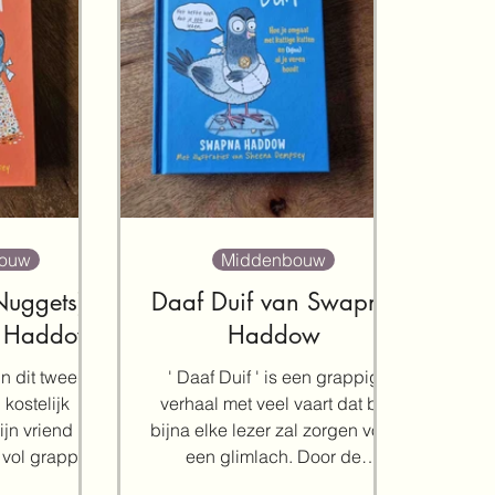
ouw
Middenbouw
Nuggets)
Daaf Duif van Swapna
 Haddow
Haddow
in dit tweede
' Daaf Duif ' is een grappig
kostelijk
verhaal met veel vaart dat bij
ijn vriend
bijna elke lezer zal zorgen voor
 vol grappige
een glimlach. Door de
rtenissen...
afwisseling tussen...