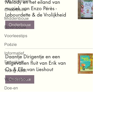
Alle recensies
Melody en het eiland van
muziek van Enzo Pérès -
Onderbouw
Labourdette & de Vrolijkheid
Middenbouw
Onderbouw
Bovenbouw
Voorleestips
Poëzie
Informatief
Daantje Dirigentje en een
Sprookjes
stilgevallen fluit van Erik van
Os & Elle van Lieshout
Young Adult
Volwassenen
Onderbouw
Doe-en
zoekboeken
Baby's en
peuters