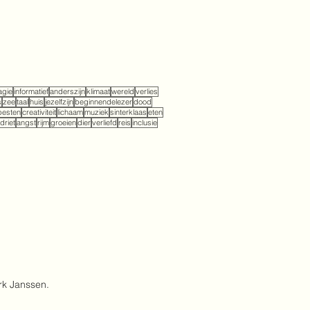
gie
informatief
anderszijn
klimaat
wereld
verlies
s
zee
taal
huis
jezelfzijn
beginnendelezer
dood
pesten
creativiteit
lichaam
muziek
sinterklaas
eten
driet
angst
rijm
groeien
dier
verliefd
reis
inclusie
rk Janssen.