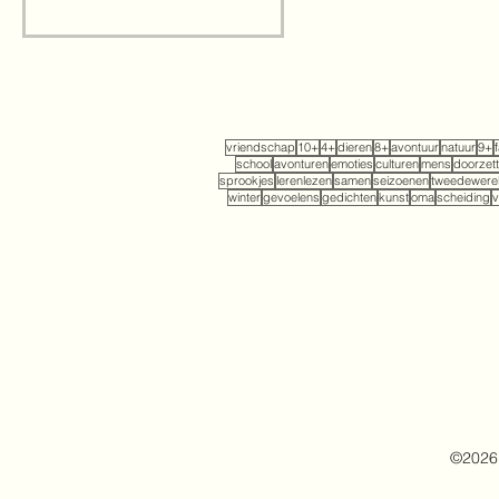
vriendschap
10+
4+
dieren
8+
avontuur
natuur
9+
school
avonturen
emoties
culturen
mens
doorzet
sprookjes
lerenlezen
samen
seizoenen
tweedewerel
winter
gevoelens
gedichten
kunst
oma
scheiding
v
©2026 