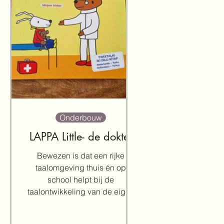
Onderbouw
LAPPA Little- de dokter
Bewezen is dat een rijke
taalomgeving thuis én op
school helpt bij de
taalontwikkeling van de eigen
taal en het Nederlands. Des te
beter...