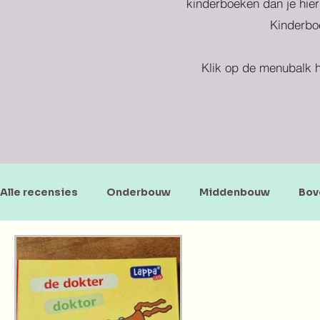
kinderboeken dan je hier
Kinderboe
Klik op de menubalk h
Alle recensies
Onderbouw
Middenbouw
Bov
Doe-en zoekboeken
Baby's en peuters