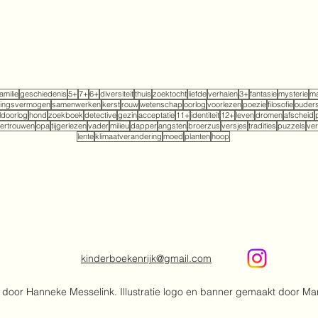
familie
geschiedenis
5+
7+
6+
diversiteit
thuis
zoektocht
liefde
verhalen
3+
fantasie
mysterie
ma
tingsvermogen
samenwerken
kerst
rouw
wetenschap
oorlog
voorlezen
poezie
filosofie
ouder
doorlog
hond
zoekboek
detective
gezin
acceptatie
11+
identiteit
12+
leven
dromen
afscheid
ertrouwen
opa
tijgerlezen
vader
milieu
dapper
angsten
broerzus
versjes
tradities
puzzels
ver
lente
klimaatverandering
moed
planten
hoop
kinderboekenrijk@gmail.com
door Hanneke Messelink. Illustratie logo en banner gemaakt door Ma