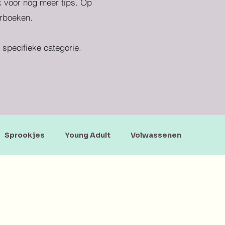
ek voor nóg meer tips. Op
erboeken.
specifieke categorie.
Sprookjes
Young Adult
Volwassenen