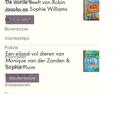
Alle recensies
De aarde beeft van Robin
Jacobs en Sophie Williams
Onderbouw
Middenbouw
Informatief
Bovenbouw
Voorleestips
Poëzie
Een eiland vol dieren van
Informatief
Monique van der Zanden &
Sprookjes
Sophie Pluim
Young Adult
Middenbouw
Volwassenen
Doe-en
zoekboeken
Baby's en
peuters