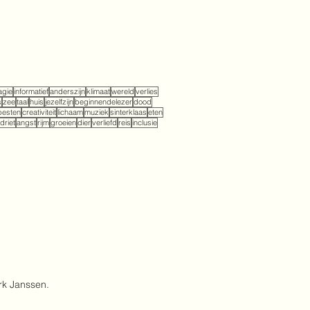
gie
informatief
anderszijn
klimaat
wereld
verlies
s
zee
taal
huis
jezelfzijn
beginnendelezer
dood
pesten
creativiteit
lichaam
muziek
sinterklaas
eten
driet
angst
rijm
groeien
dier
verliefd
reis
inclusie
rk Janssen.