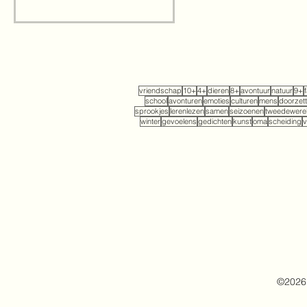
vriendschap
10+
4+
dieren
8+
avontuur
natuur
9+
school
avonturen
emoties
culturen
mens
doorzet
sprookjes
lerenlezen
samen
seizoenen
tweedewerel
winter
gevoelens
gedichten
kunst
oma
scheiding
v
©2026 