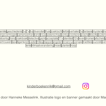
familie
geschiedenis
5+
7+
6+
diversiteit
thuis
zoektocht
liefde
verhalen
3+
fantasie
mysterie
ma
tingsvermogen
samenwerken
kerst
rouw
wetenschap
oorlog
voorlezen
poezie
filosofie
ouder
doorlog
hond
zoekboek
detective
gezin
acceptatie
11+
identiteit
12+
leven
dromen
afscheid
ertrouwen
opa
tijgerlezen
vader
milieu
dapper
angsten
broerzus
versjes
tradities
puzzels
ver
lente
klimaatverandering
moed
planten
hoop
kinderboekenrijk@gmail.com
door Hanneke Messelink. Illustratie logo en banner gemaakt door Ma