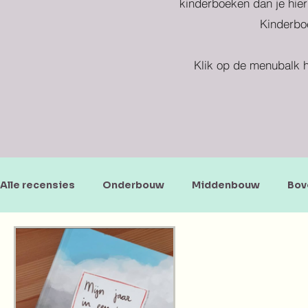
kinderboeken dan je hier
Kinderboe
Klik op de menubalk h
Alle recensies
Onderbouw
Middenbouw
Bov
Doe-en zoekboeken
Baby's en peuters