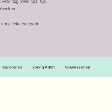
ek voor nóg meer tips. Op
erboeken.
specifieke categorie.
Sprookjes
Young Adult
Volwassenen