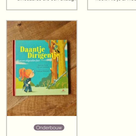
aangaat. in dit derde
Van Haeringen ge
prentenboek, 'Tiny T. Rex leert
herken je haar wer
voetballen', krijgen kinderen
Het is een verha
een goed beeld van wat er
waarde, met be
allemaal bij voetbal komt kijken.
thema's, een 
Maar dat niet alleen, het geeft
aansprekende
ook goed weer dat iedereen
illustraties die
een ander talent heeft en dat
dragen. De cover 
samenspel ontzettend
direct waar het bo
belangrijk is. In het verhaal
Je ziet een vrien
draait het om de kleine Tiny die
gezicht waarvan
wil gaan voetballen. Het is
weet dat het een p
namelijk zijn lievelings
daarbij is het
Onderbouw