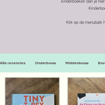
kinderboeken dan je hier
Kinderboe
Klik op de menubalk h
Alle recensies
Onderbouw
Middenbouw
Bov
Doe-en zoekboeken
Baby's en peuters