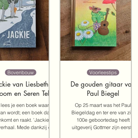
Bovenbouw
Voorleestips
ckie van Liesbeth
De gouden gitaar van
oom en Seren Teke
Paul Biegel
lees je een boek waar je
Op 25 maart was het Paul
 van wordt; een boek dat
Biegeldag en ter ere van zijn
komt en raakt. 'Jackie' is
100e geboortedag heeft
. Mede dankzij de
uitgeverij Gottmer zijn eerste
fijne, vlotte...
boek 'De gouden gitaar'...