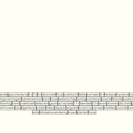
familie
geschiedenis
5+
7+
6+
diversiteit
thuis
zoektocht
liefde
verhalen
3+
fantasie
mysterie
ma
tingsvermogen
samenwerken
kerst
rouw
wetenschap
oorlog
voorlezen
poezie
filosofie
ouder
doorlog
hond
zoekboek
detective
gezin
acceptatie
11+
identiteit
12+
leven
dromen
afscheid
ertrouwen
opa
tijgerlezen
vader
milieu
dapper
angsten
broerzus
versjes
tradities
puzzels
ver
lente
klimaatverandering
moed
planten
hoop