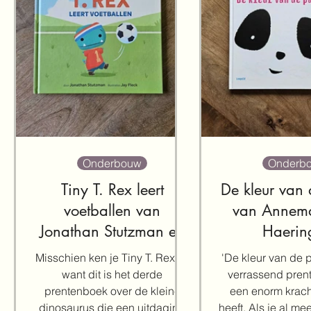
Onderbouw
Onderb
Tiny T. Rex leert
De kleur van
voetballen van
van Annema
Jonathan Stutzman en
Haerin
Jay Fleck
Misschien ken je Tiny T. Rex al,
'De kleur van de 
want dit is het derde
verrassend pren
prentenboek over de kleine
een enorm krach
dinosaurus die een uitdaging
heeft. Als je al m