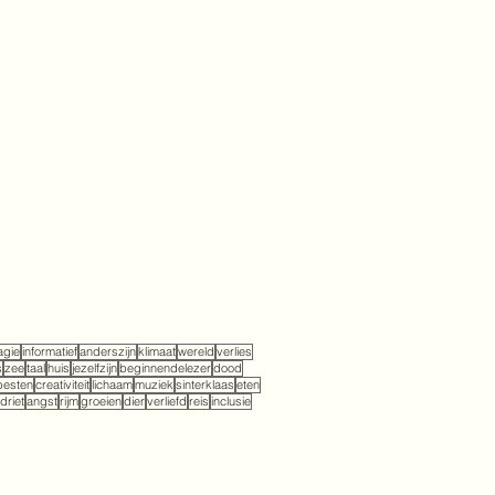
gie
informatief
anderszijn
klimaat
wereld
verlies
s
zee
taal
huis
jezelfzijn
beginnendelezer
dood
pesten
creativiteit
lichaam
muziek
sinterklaas
eten
driet
angst
rijm
groeien
dier
verliefd
reis
inclusie