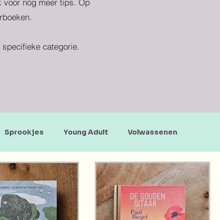
ek voor nóg meer tips. Op
erboeken.
specifieke categorie.
Sprookjes
Young Adult
Volwassenen