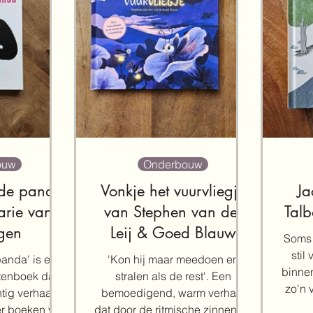
ouw
Onderbouw
 de panda
Vonkje het vuurvliegje
Ja
rie van
van Stephen van der
Talb
gen
Leij & Goed Blauw
Soms 
stil
panda' is een
'Kon hij maar meedoen en
binnen
tenboek dat
stralen als de rest'. Een
zo'n verhaal
tig verhaal
bemoedigend, warm verhaal
eer boeken van
dat door de ritmische zinnen en