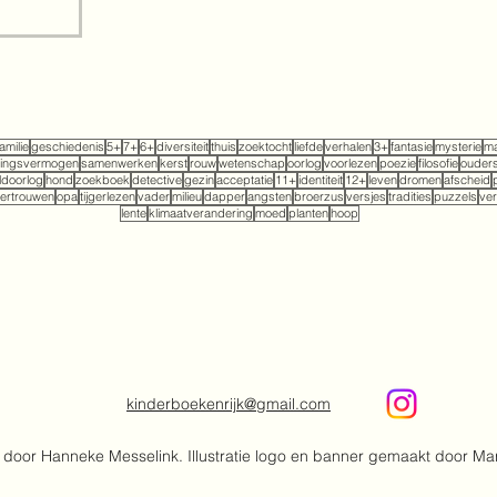
familie
geschiedenis
5+
7+
6+
diversiteit
thuis
zoektocht
liefde
verhalen
3+
fantasie
mysterie
ma
tingsvermogen
samenwerken
kerst
rouw
wetenschap
oorlog
voorlezen
poezie
filosofie
ouder
doorlog
hond
zoekboek
detective
gezin
acceptatie
11+
identiteit
12+
leven
dromen
afscheid
ertrouwen
opa
tijgerlezen
vader
milieu
dapper
angsten
broerzus
versjes
tradities
puzzels
ver
lente
klimaatverandering
moed
planten
hoop
kinderboekenrijk@gmail.com
door Hanneke Messelink. Illustratie logo en banner gemaakt door Ma