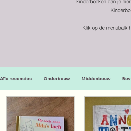
kinderboeken dan je hier
Kinderboe
Klik op de menubalk h
Alle recensies
Onderbouw
Middenbouw
Bov
Doe-en zoekboeken
Baby's en peuters