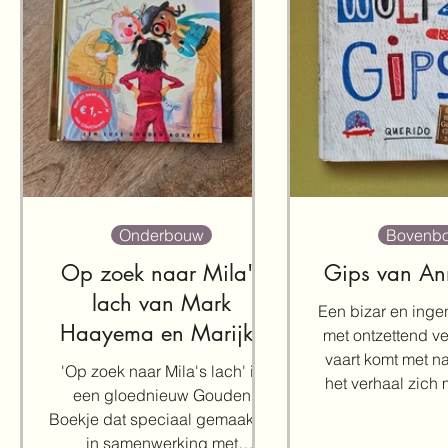
Onderbouw
Bovenb
Op zoek naar Mila's
Gips van An
lach van Mark
Een bizar en inge
Haayema en Marijke
met ontzettend ve
Klompmaker
vaart komt met n
'Op zoek naar Mila's lach' is
het verhaal zich
een gloednieuw Gouden
dag afspeel
Boekje dat speciaal gemaakt is
in samenwerking met