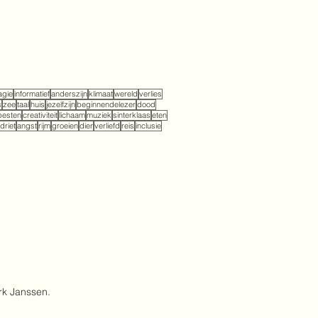
gie
informatief
anderszijn
klimaat
wereld
verlies
s
zee
taal
huis
jezelfzijn
beginnendelezer
dood
pesten
creativiteit
lichaam
muziek
sinterklaas
eten
driet
angst
rijm
groeien
dier
verliefd
reis
inclusie
rk Janssen.