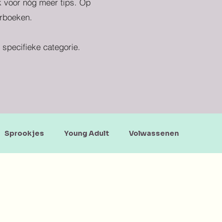
ek voor nóg meer tips. Op
erboeken.
specifieke categorie.
Sprookjes
Young Adult
Volwassenen