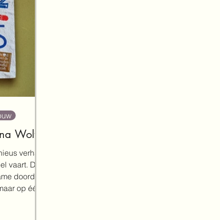
ouw
na Woltz
nieus verhaal
el vaart. Die
ame doordat
 maar op één
t en...