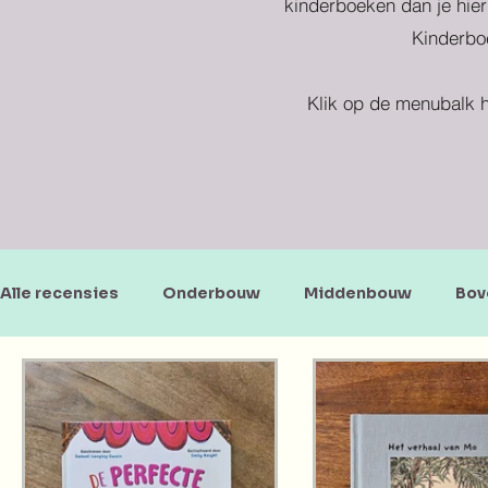
kinderboeken dan je hier
Kinderboe
Klik op de menubalk h
Alle recensies
Onderbouw
Middenbouw
Bov
Doe-en zoekboeken
Baby's en peuters