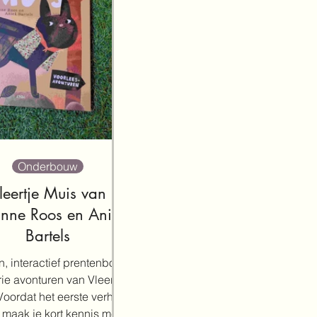
Onderbouw
leertje Muis van
nne Roos en Aniek
Bartels
jn, interactief prentenboek
ie avonturen van Vleertje
Voordat het eerste verhaal
, maak je kort kennis met