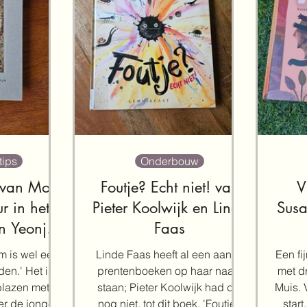
tips
Onderbouw
 van Mo.
Foutje? Echt niet! van
V
r in het
Pieter Koolwijk en Linde
Susa
n Yeonju
Faas
i
m is wel een
Linde Faas heeft al een aantal
Een fi
den.' Het is
prentenboeken op haar naam
met dr
lazen met dit
staan; Pieter Koolwijk had dat
Muis. 
er de jonge
nog niet, tot dit boek. 'Foutje?
start