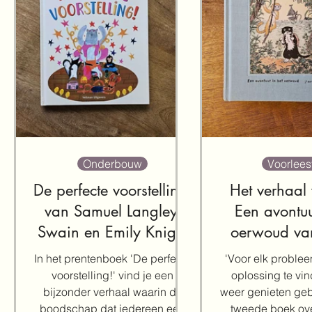
Onderbouw
Voorlees
De perfecte voorstelling!
Het verhaal
van Samuel Langley-
Een avontuu
Swain en Emily Knight
oerwoud va
Cho
In het prentenboek 'De perfecte
'Voor elk problee
voorstelling!' vind je een
oplossing te vin
bijzonder verhaal waarin de
weer genieten geb
boodschap dat iedereen een
tweede boek ov