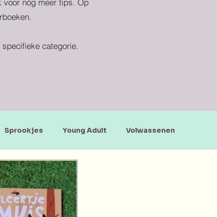
ek voor nóg meer tips. Op
erboeken.
specifieke categorie.
Sprookjes
Young Adult
Volwassenen