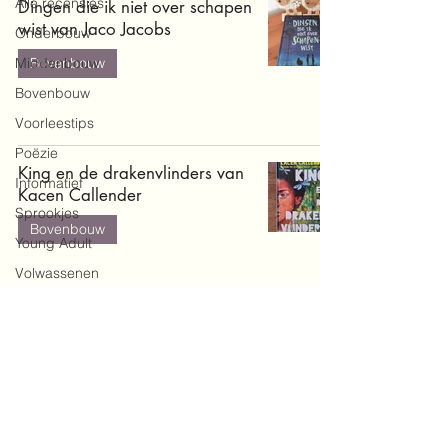
Alle recensies
Dingen die ik niet over schapen
wist van Jaco Jacobs
Onderbouw
Middenbouw
Bovenbouw
Bovenbouw
Voorleestips
Poëzie
King en de drakenvlinders van
Informatief
Kacen Callender
Sprookjes
Bovenbouw
Young Adult
Volwassenen
Doe-en
zoekboeken
Baby's en
peuters