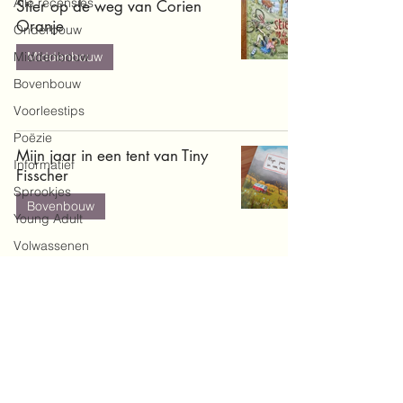
Alle recensies
Stier op de weg van Corien
Oranje
Onderbouw
Middenbouw
Middenbouw
Bovenbouw
Voorleestips
Poëzie
Mijn jaar in een tent van Tiny
Informatief
Fisscher
Sprookjes
Bovenbouw
Young Adult
Volwassenen
Doe-en
zoekboeken
Baby's en
peuters