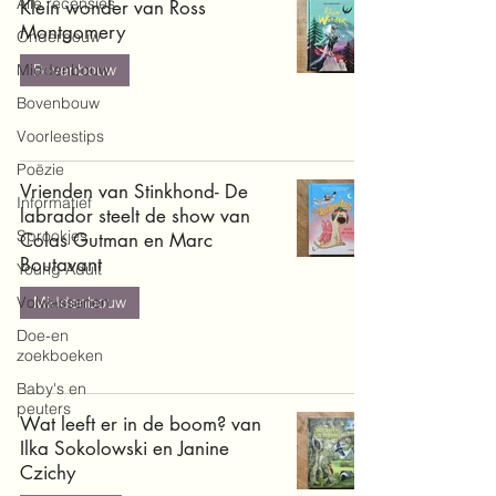
Alle recensies
Klein wonder van Ross
Montgomery
Onderbouw
Middenbouw
Bovenbouw
Bovenbouw
Voorleestips
Poëzie
Vrienden van Stinkhond- De
Informatief
labrador steelt de show van
Sprookjes
Colas Gutman en Marc
Boutavant
Young Adult
Volwassenen
Middenbouw
Doe-en
zoekboeken
Baby's en
peuters
Wat leeft er in de boom? van
Ilka Sokolowski en Janine
Czichy