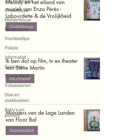
Alle recensies
Melody en het eiland van
muziek van Enzo Pérès -
Onderbouw
Labourdette & de Vrolijkheid
Middenbouw
Onderbouw
Bovenbouw
Voorleestips
Poëzie
Informatief
Ik ben dol op film, tv en theater
Sprookjes
van Steve Martin
Young Adult
Informatief
Volwassenen
Doe-en
zoekboeken
Baby's en
Monsters van de Lage Landen
peuters
van Floor Bal
Voorleestips