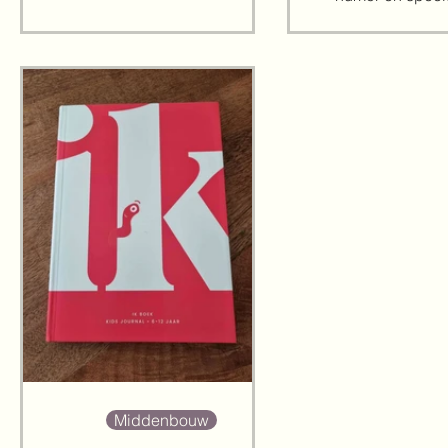
oude(re) en recente
bijzondere instee
zomernummers van bekende
meer dan 40 uitd
én minder bekende nationale
aangaan om he
en internationale artiesten, valt
verslaan; oftewel
er veel te beleven. Het is niet
uit te lezen. Dit
alleen een luister- en raadboek,
direct vanaf de ee
maar ook een interactief doe-
uit om actief mee
boek dat mede dankzij de
laat kinderen
speelse vormgeving fijn zomers
begrijpend lezen 
oogt. Op de flappen staan de
saai is. De variëtei
spelregels kort ma
bevat dit boek zo
en doe-opdra
kinderen v
Middenbouw