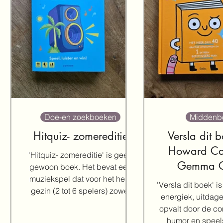
Doe-en zoekboeken
Middenb
Hitquiz- zomereditie
Versla dit 
Howard Cal
'Hitquiz- zomereditie' is geen
Gemma Co
gewoon boek. Het bevat een
muziekspel dat voor het hele
'Versla dit boek' i
gezin (2 tot 6 spelers) zowel
energiek, uitdag
uitdagend is als een feestje om
opvalt door de co
te spelen. Met een mix aan
humor en speel