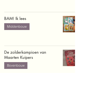
BAM! Ik lees
Middenbouw
De zolderkampioen van
Maarten Kuipers
Bovenbouw
Wereld voetbal atlas van
Gerard van Gemert
Middenbouw