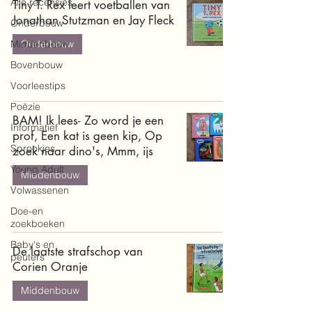
Alle recensies
Tiny T. Rex leert voetballen van
Jonathan Stutzman en Jay Fleck
Onderbouw
Middenbouw
Onderbouw
Bovenbouw
Voorleestips
Poëzie
BAM! Ik lees- Zo word je een
Informatief
prof, Een kat is geen kip, Op
Sprookjes
zoek naar dino's, Mmm, ijs
Young Adult
Middenbouw
Volwassenen
Doe-en
zoekboeken
Baby's en
De laatste strafschop van
peuters
Corien Oranje
Middenbouw