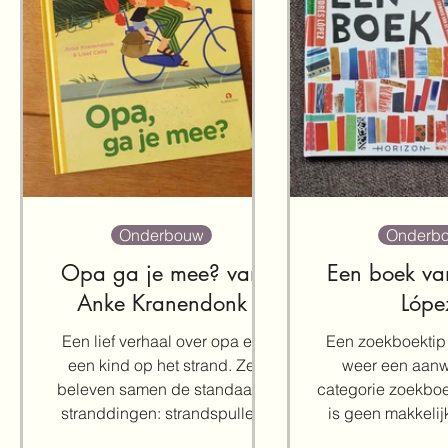
Onderbouw
Onderb
Opa ga je mee? van
Een boek va
Anke Kranendonk
Lópe
Een lief verhaal over opa en
Een zoekboektip!
een kind op het strand. Ze
weer een aanwi
beleven samen de standaard
categorie zoekboe
stranddingen: strandspullen
is geen makkelij
verzamelen, zandkastelen
Maar uitdage