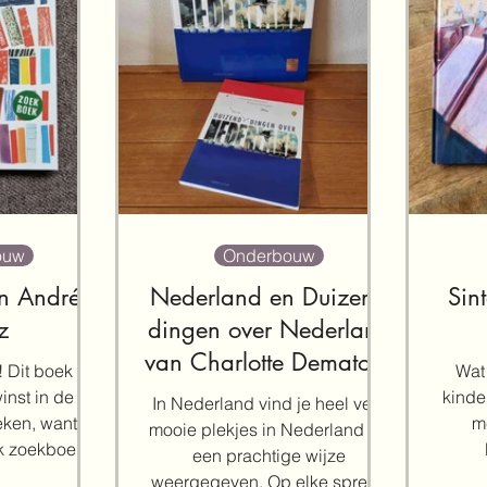
ouw
Onderbouw
n Andrés
Nederland en Duizend
Sin
z
dingen over Nederland
van Charlotte Dematons
 Dit boek is
Wat
nst in de
kinde
In Nederland vind je heel veel
ken, want dit
m
mooie plekjes in Nederland op
k zoekboek.
een prachtige wijze
nd en...
ontd
weergegeven. Op elke spread