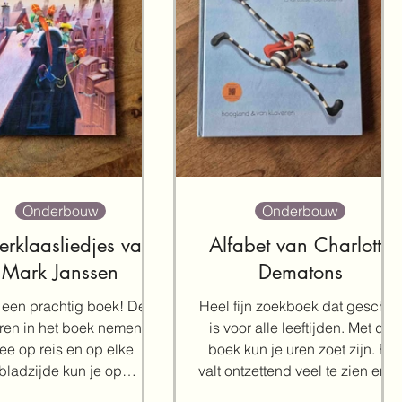
Onderbouw
Onderbouw
terklaasliedjes van
Alfabet van Charlotte
Mark Janssen
Dematons
 een prachtig boek! De
Heel fijn zoekboek dat geschikt
ren in het boek nemen je
is voor alle leeftijden. Met dit
ee op reis en op elke
boek kun je uren zoet zijn. Er
bladzijde kun je op
valt ontzettend veel te zien en t
ekkingstocht én je kunt
leren,...