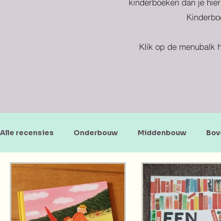
kinderboeken dan je hier
Kinderboe
Klik op de menubalk h
Alle recensies
Onderbouw
Middenbouw
Bov
Doe-en zoekboeken
Baby's en peuters