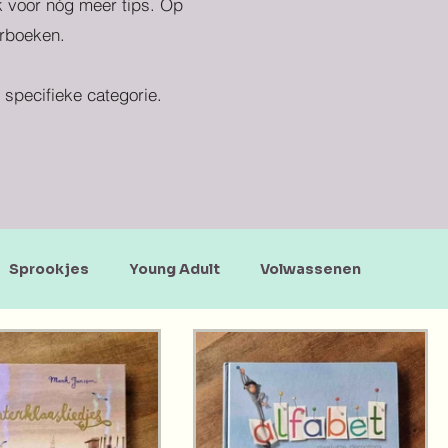
ek voor nóg meer tips. Op
erboeken.
specifieke categorie.
Sprookjes
Young Adult
Volwassenen