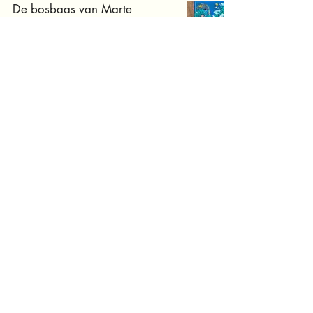
De bosbaas van Marte
Jongbloed
Middenbouw
Wonderbos van Jan Paul
Schutten en Medy Oberendorff
Informatief
Haas redt het bos van
Annemarie Bon
Middenbouw