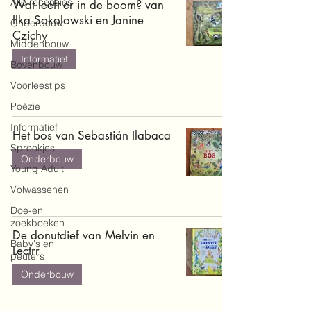
Alle recensies
Wat leeft er in de boom? van
Ilka Sokolowski en Janine
Onderbouw
Czichy
Middenbouw
Informatief
Bovenbouw
Voorleestips
Poëzie
Informatief
Het bos van Sebastián Ilabaca
Sprookjes
Onderbouw
Young Adult
Volwassenen
Doe-en
zoekboeken
De donutdief van Melvin en
Baby's en
Lectrr
peuters
Onderbouw