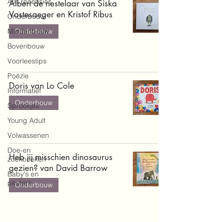
Alle recensies
Albert de nestelaar van Siska
Vastesaeger en Kristof Ribus
Onderbouw
Middenbouw
Onderbouw
Bovenbouw
Voorleestips
Poëzie
Doris van Lo Cole
Informatief
Onderbouw
Sprookjes
Young Adult
Volwassenen
Doe-en
Heb jij misschien dinosaurus
zoekboeken
gezien? van David Barrow
Baby's en
peuters
Onderbouw