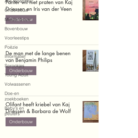
Alle recensies
Panter wil niet praten van Kaj
Driessen en Iris van der Veen
Onderbouw
Middenbouw
Onderbouw
Bovenbouw
Voorleestips
Poëzie
De man met de lange benen
Informatief
van Benjamin Philips
Sprookjes
Onderbouw
Young Adult
Volwassenen
Doe-en
zoekboeken
Olifant heeft kriebel van Kaj
Baby's en
Driessen & Barbara de Wolf
peuters
Onderbouw