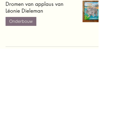
Dromen van applaus van
Léonie Dieleman
Onderbouw
Mevrouw Das en meneer Ping
van Rindert Kromhout
Onderbouw
Monster Max en de
vergeetmuts van Robin Bennett
Middenbouw