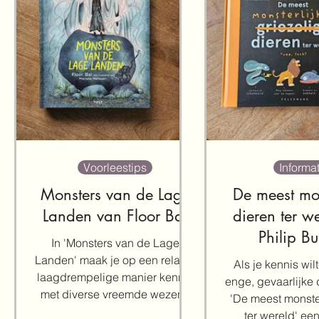
Voorleestips
Informat
Monsters van de Lage
De meest mon
Landen van Floor Bal
dieren ter w
Philip Bu
In 'Monsters van de Lage
Landen' maak je op een relatief
Als je kennis wi
laagdrempelige manier kennis
enge, gevaarlijke 
met diverse vreemde wezens
'De meest monster
uit Nederland en België. Bal
ter wereld' ee