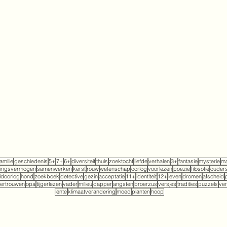
familie
geschiedenis
5+
7+
6+
diversiteit
thuis
zoektocht
liefde
verhalen
3+
fantasie
mysterie
ma
tingsvermogen
samenwerken
kerst
rouw
wetenschap
oorlog
voorlezen
poezie
filosofie
ouder
doorlog
hond
zoekboek
detective
gezin
acceptatie
11+
identiteit
12+
leven
dromen
afscheid
ertrouwen
opa
tijgerlezen
vader
milieu
dapper
angsten
broerzus
versjes
tradities
puzzels
ver
lente
klimaatverandering
moed
planten
hoop