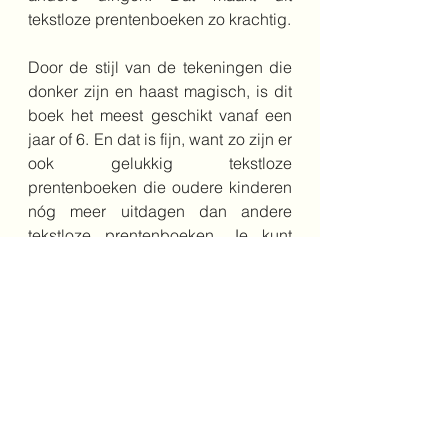
tekstloze prentenboeken zo krachtig.
Door de stijl van de tekeningen die 
donker zijn en haast magisch, is dit 
boek het meest geschikt vanaf een 
jaar of 6. En dat is fijn, want zo zijn er 
ook gelukkig tekstloze 
prentenboeken die oudere kinderen 
nóg meer uitdagen dan andere 
tekstloze prentenboeken. Je kunt 
eigenlijk voor elke leeftijd wel iets 
oefenen aan vaardigheden of het 
inzetten in je les, maar dit boek leent 
zich bij uitstek voor de midden-en 
bovenbouw.
Kijk 
hier
 voor meer tips om te lezen 
wat je met een tekstloos 