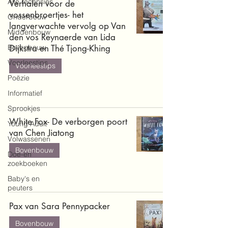
Alle recensies
Verhalen voor de
vossenbroertjes- het
Onderbouw
langverwachte vervolg op Van
Middenbouw
den vos Reynaerde van Lida
Bovenbouw
Dijkstra en Thé Tjong-Khing
Voorleestips
Voorleestips
Poëzie
Informatief
Sprookjes
White Fox- De verborgen poort
Young Adult
van Chen Jiatong
Volwassenen
Bovenbouw
Doe-en
zoekboeken
Baby's en
peuters
Pax van Sara Pennypacker
Bovenbouw