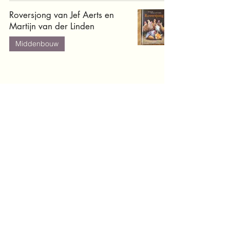
Roversjong van Jef Aerts en
Martijn van der Linden
Middenbouw
Vos & Zoon van Paddy
Donnelly
Onderbouw
De Fantastische Meneer Vos
van Roald Dahl
Middenbouw