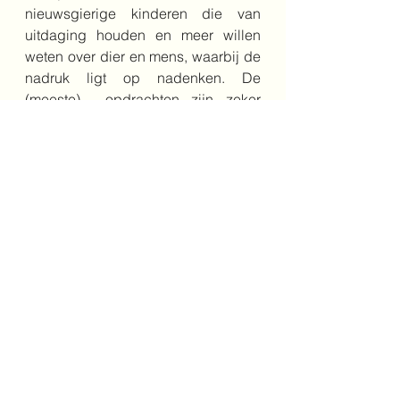
nieuwsgierige kinderen die van 
uitdaging houden en meer willen 
weten over dier en mens, waarbij de 
nadruk ligt op nadenken. De 
(meeste)  opdrachten zijn zeker 
geschikt voor wat jongere kinderen, 
vanaf een jaar of 7. Samen de tekst 
lezen en samen een opdracht doen, 
is voor jongere kinderen aan te 
bevelen; zo leren ze wat nieuws én 
ze voeren direct leuke opdrachten 
uit.
Bestel het boek hier
Auteur: Iris Rijsman