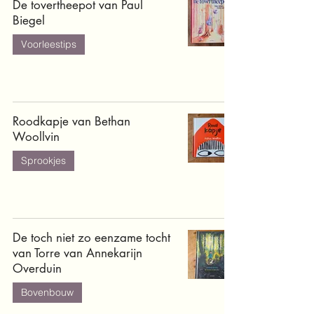
De tovertheepot van Paul
Biegel
Voorleestips
Roodkapje van Bethan
Woollvin
Sprookjes
De toch niet zo eenzame tocht
van Torre van Annekarijn
Overduin
Bovenbouw