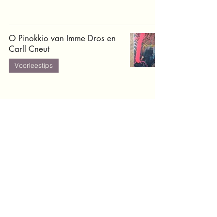
O Pinokkio van Imme Dros en
Carll Cneut
Voorleestips
De vloek van de Woestewolf
van Paul Biegel
Bovenbouw
pas op voor de wolf, juf! van
Corien Oranje