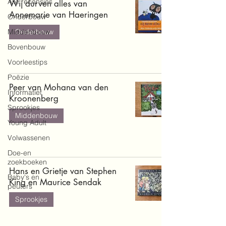
Alle recensies
Wij durven alles van
Annemarie van Haeringen
Onderbouw
Middenbouw
Onderbouw
Bovenbouw
Voorleestips
Poëzie
Peer van Mohana van den
Informatief
Kroonenberg
Sprookjes
Middenbouw
Young Adult
Volwassenen
Doe-en
zoekboeken
Hans en Grietje van Stephen
Baby's en
King en Maurice Sendak
peuters
Sprookjes