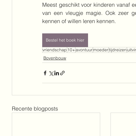
Meest geschikt voor kinderen vanaf ee
van een vleugje magie. Ook zeer gesc
kennen of willen leren kennen.
Bestel het boek hier
vriendschap
10+
avontuur
moeder
tijdreizen
uitv
Bovenbouw
Recente blogposts