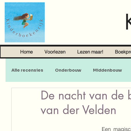
Home
Voorlezen
Lezen maar!
Boekpr
Alle recensies
Onderbouw
Middenbouw
De nacht van de 
Sprookjes
Young Adult
Volwassenen
van der Velden
Een magisch