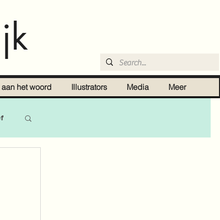
jk
r aan het woord
Illustrators
Media
Meer
ef