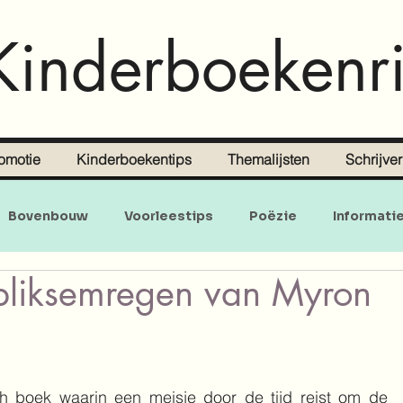
Kinderboekenri
omotie
Kinderboekentips
Themalijsten
Schrijve
Bovenbouw
Voorleestips
Poëzie
Informati
bliksemregen van Myron
Doe-en zoekboeken
Baby's en peuters
 boek waarin een meisje door de tijd reist om de 