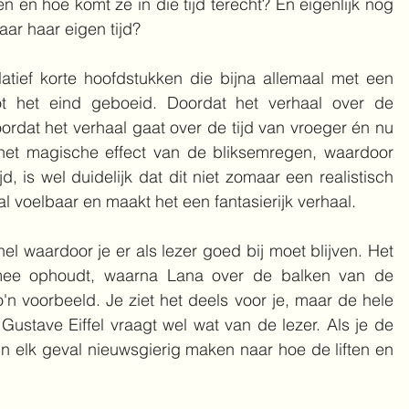
 en hoe komt ze in die tijd terecht? En eigenlijk nog 
aar haar eigen tijd?
latief korte hoofdstukken die bijna allemaal met een 
 tot het eind geboeid. Doordat het verhaal over de 
oordat het verhaal gaat over de tijd van vroeger én nu 
r het magische effect van de bliksemregen, waardoor 
d, is wel duidelijk dat dit niet zomaar een realistisch 
al voelbaar en maakt het een fantasierijk verhaal.
el waardoor je er als lezer goed bij moet blijven. Het 
rmee ophoudt, waarna Lana over de balken van de 
o'n voorbeeld. Je ziet het deels voor je, maar de hele 
 Gustave Eiffel vraagt wel wat van de lezer. Als je de 
k in elk geval nieuwsgierig maken naar hoe de liften en 