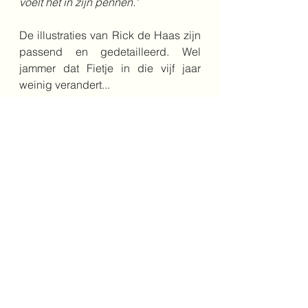
voelt het in zijn pennen.' 
De illustraties van Rick de Haas zijn 
passend en gedetailleerd. Wel 
jammer dat Fietje in die vijf jaar 
weinig verandert...
Een aanrader voor jonge kinderen 
vanaf een jaar of 7 of 8 om voor te 
lezen en voor oudere kinderen om 
zelf te lezen. Niet voor niets heeft dit 
boek de prijs gewonnen voor het 
beste historische jeugdboek in 
2020, de Thea Beckmanprijs.
8+
7+
tweedewereldoorlog
duiven
brabant
Middenbouw