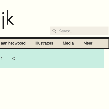
jk
r aan het woord
Illustrators
Media
Meer
ef