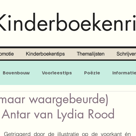
Kinderboekenri
omotie
Kinderboekentips
Themalijsten
Schrijve
Bovenbouw
Voorleestips
Poëzie
Informati
 (maar waargebeurde)
Doe-en zoekboeken
Baby's en peuters
Antar van Lydia Rood
Getriggerd door de illustratie op de voorkant én 