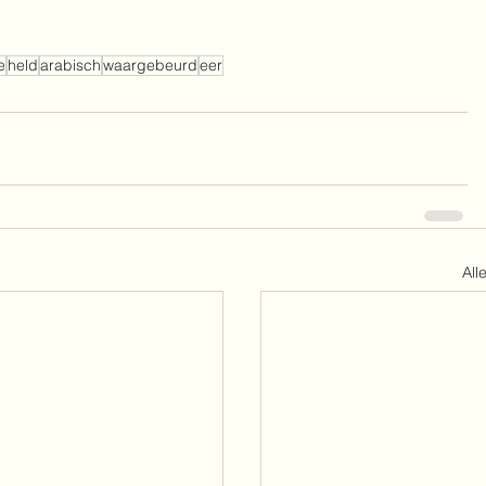
e
held
arabisch
waargebeurd
eer
All