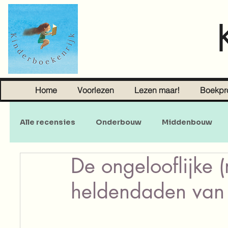
Home
Voorlezen
Lezen maar!
Boekpr
Alle recensies
Onderbouw
Middenbouw
De ongelooflijke
Sprookjes
Young Adult
Volwassenen
heldendaden van 