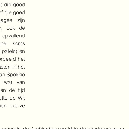
it die goed 
f die goed 
ages zijn 
k, ook de 
opvallend 
ijne soms 
paleis) en 
rbeeld het 
ten in het 
an Spekkie 
 wat van 
an de tijd 
tte de Wit 
ien dat ze 
gegeven in de Arabische wereld in de zesde eeuw na 