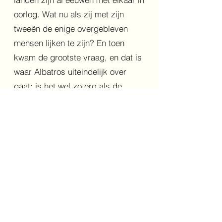
oorlog. Wat nu als zij met zijn
tweeën de enige overgebleven
mensen lijken te zijn? En toen
kwam de grootste vraag, en dat is
waar Albatros uiteindelijk over
gaat: is het wel zo erg als de
mensen zouden verdwijnen? We
hebben lief, we maken prachtige
dingen, we zingen en dansen en
lezen en verwonderen onszelf.
Maar we doen ook vreselijke
dingen. Zoals de oorlog tussen de
landen van Kat en Abel.
Op die vraag bestaat eigenlijk