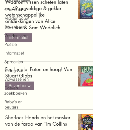
Alle recensies
Waarom vissen scheten laten
en 49 geweldige & gekke
Onderbouw
wetenschappelijke
Middenbouw
ontdekkingen van Alice
Bovenbouw
Harman & Sam Wedelich
Voorleestips
Informatief
Poëzie
Informatief
Sprookjes
Fun Jungle- Poten omhoog! Van
Young Adult
Stuart Gibbs
Volwassenen
Bovenbouw
Doe-en
zoekboeken
Baby's en
peuters
Sherlock Honds en het masker
van de farao van Tim Collins