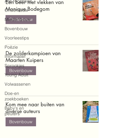
Alle recensies
Een beer met vlekken van
Monique Bodegom
Onderbouw
Middenbouw
Onderbouw
Bovenbouw
Voorleestips
Poëzie
De zolderkampioen van
Informatief
Maarten Kuipers
Sprookjes
Bovenbouw
Young Adult
Volwassenen
Doe-en
zoekboeken
Kom mee naar buiten van
Baby's en
diverse auteurs
peuters
Bovenbouw