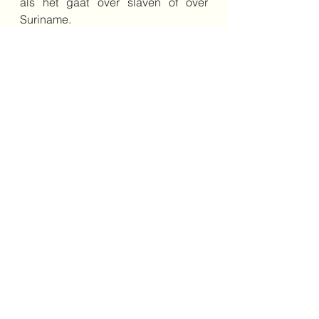
als het gaat over slaven of over 
Suriname.
Leuk om het liedje 'Bigi Kayman' 
aan te leren na het lezen van dit 
boek.
8+
geschiedenis
vluchten
slavernij
suriname
Middenbouw
Alles weergeven
Recente blogposts