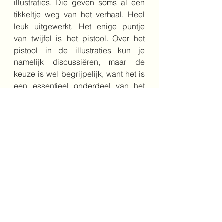
illustraties. Die geven soms al een 
tikkeltje weg van het verhaal. Heel 
leuk uitgewerkt. Het enige puntje 
van twijfel is het pistool. Over het 
pistool in de illustraties kun je 
namelijk discussiëren, maar de 
keuze is wel begrijpelijk, want het is 
een essentieel onderdeel van het 
verhaal. Toch had het net zo goed 
een knuppel kunnen zijn, dan had 
Maksie ook kunnen denken dat er 
met hem gespeeld zou worden. 
Bestel het boek hier
Schrijver: Mathilde Stein